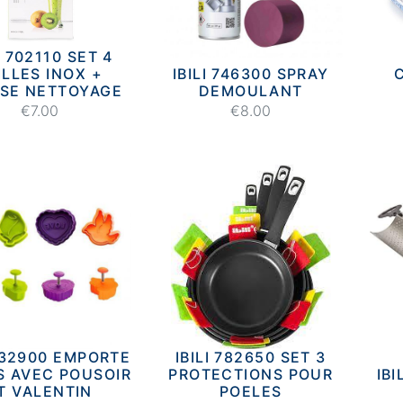
I 702110 SET 4
ILLES INOX +
IBILI 746300 SPRAY
SE NETTOYAGE
DEMOULANT
€7.00
€8.00
 732900 EMPORTE
IBILI 782650 SET 3
S AVEC POUSOIR
PROTECTIONS POUR
IB
T VALENTIN
POELES