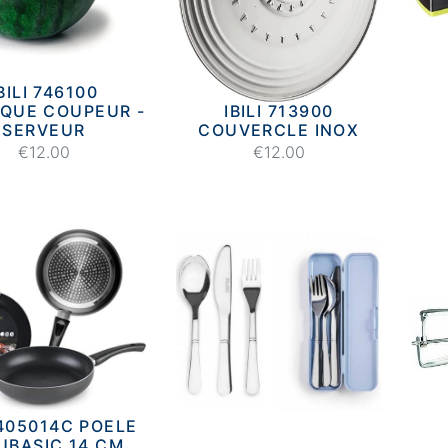
BILI 746100
QUE COUPEUR -
IBILI 713900
SERVEUR
COUVERCLE INOX
€12.00
€12.00
 405014C POELE
UBASIC 14 CM