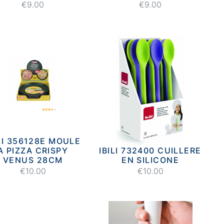
€9.00
€9.00
ILI 356128E MOULE
A PIZZA CRISPY
IBILI 732400 CUILLERE
VENUS 28CM
EN SILICONE
€10.00
€10.00