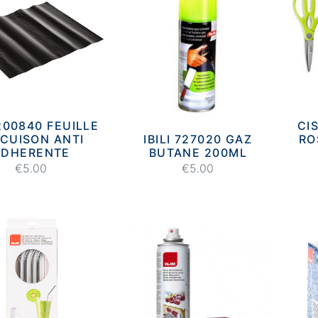
 200840 FEUILLE
CI
 CUISON ANTI
IBILI 727020 GAZ
RO
ADHERENTE
BUTANE 200ML
€5.00
€5.00