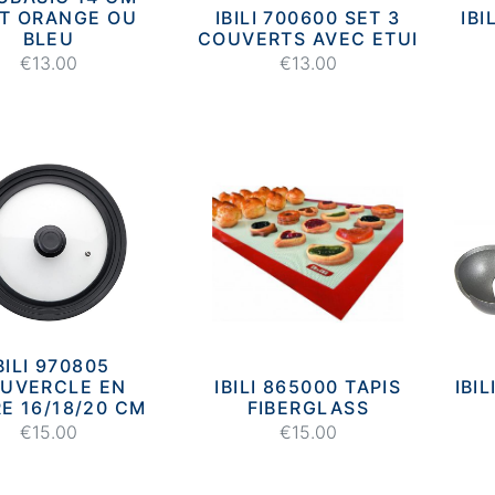
T ORANGE OU
IBILI 700600 SET 3
IBI
BLEU
COUVERTS AVEC ETUI
€13.00
€13.00
BILI 970805
UVERCLE EN
IBILI 865000 TAPIS
IBI
E 16/18/20 CM
FIBERGLASS
€15.00
€15.00