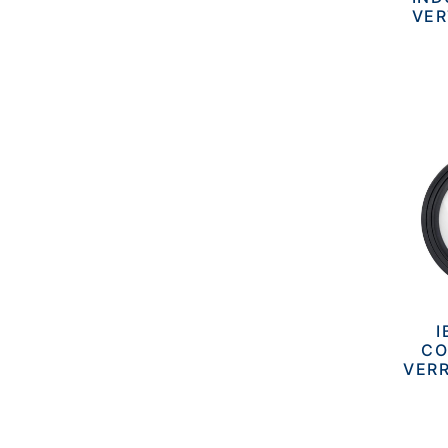
VER
I
CO
VERR