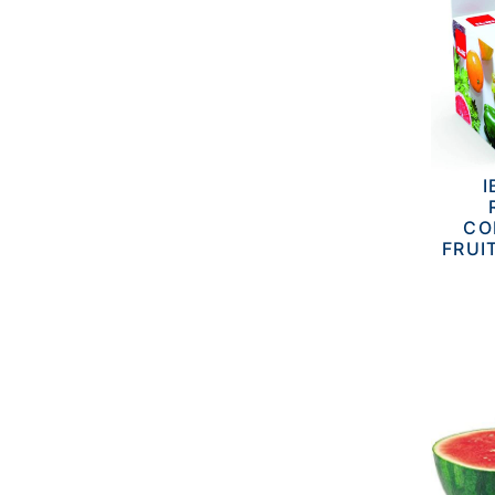
I
CO
FRUI