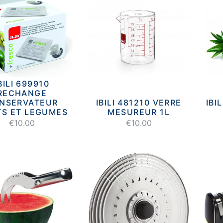
BILI 699910
RECHANGE
NSERVATEUR
IBILI 481210 VERRE
IBI
TS ET LEGUMES
MESUREUR 1L
€10.00
€10.00